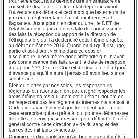
Pour être exact, nous devrions dire un simulacre de
conseil de discipline tant tout était déjà joué avant
l’ouverture des débats et ceci alors que les erreurs de
procédure réglementaire étaient nombreuses et
flagrantes. Juste pour n’en citer qu’une : le DET de
l’établissement a pris comme date de connaissance
des faits la réception du rapport de la direction de
l’éthique alors qu’il a déclenché cette même enquête
au début de l’année 2016. Quand on dit qu’il est juge,
partie et soi-disant victime dans ce dossier
disciplinaire, il osa même donc prétendre qu’il n’avait
pas connaissance des faits avant la date de réception
du rapport ??? Oui, ce Conseil de discipline était joué
d’avance puisqu’il n’aurait jamais dû avoir lieu sur ce
simple vice.
Bien qu’alertés par nos soins, les responsables
régionaux et nationaux n’ont pas daigné respecter les
droits élémentaires du Cheminot qu’était Edouard en
ne respectant pas les règlements internes mais aussi le
Code du Travail. Ce n’est que tristement banal dans
cette entreprise qui est prête à tout pour se débarrasser
de celles et ceux qui se dressent pour défendre l’intérêt
général contre cette direction avide du sang et des
larmes des militants syndicaux.
Comme ces dirigeants jusqu’au-boutistes sont prêts à