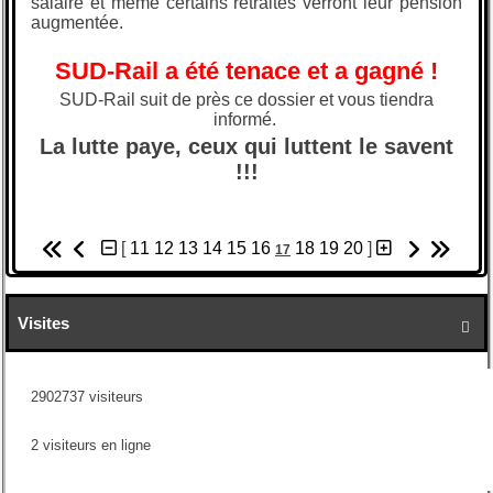
salaire et même certains retraités verront leur pension
augmentée.
SUD-Rail a été tenace et a gagné !
SUD-Rail suit de près ce dossier et vous tiendra
informé.
La lutte paye, ceux qui luttent le savent
!!!
[
11
12
13
14
15
16
18
19
20
]
17
Visites

2902737 visiteurs
2 visiteurs en ligne