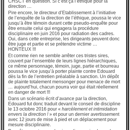
CHSCT en question. Si c’est ça l’éthique pour la
direction …
Pire encore, le directeur d’Etablissement à l’initiative
de l’enquête de la direction de l’éthique, poussa le vice
jusqu’à être témoin durant cette pseudo-enquête pour
être ensuite celui qui engagera la procédure
disciplinaire en juin 2016 pour radiation des cadres.
Oui, dans cette entreprise, les dirigeants peuvent donc
être juge et partie et se prétendre victime …
HONTEUX !!!
Et comme rien ne semble arrêter ces tristes sires,
couvert par l’ensemble de leurs lignes hiérarchiques,
ce même personnage, témoin, juge, partie et bourreau
poussa le vice jusqu’à porter plainte contre Edouard
dès la fin de l’entretien préalable à sanction. Un dépôt
de plainte totalement mensonger pour menace de mort
… aujourd’hui, chacun pourra voir qui était réellement
en danger de mort !!!
Dans un scénario écrit d’avance par la direction,
Edouard fut donc traduit devant le conseil de discipline
le 13 octobre 2016 pour «
harcèlement et intimidation
envers la direction !
» et pour un dernier avertissement
avec 12 jours de mise à pied et un déplacement pour
mesure disciplinaire.