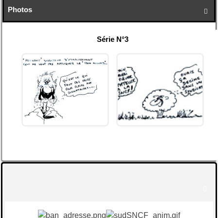
Photos

Série N°3
