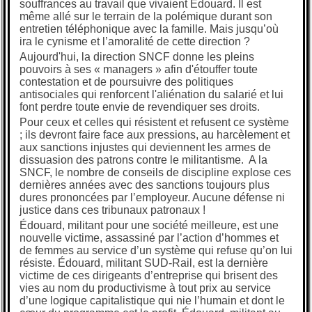
souffrances au travail que vivaient Edouard. Il est
même allé sur le terrain de la polémique durant son
entretien téléphonique avec la famille. Mais jusqu’où
ira le cynisme et l’amoralité de cette direction ?
Aujourd'hui, la direction SNCF donne les pleins
pouvoirs à ses « managers » afin d'étouffer toute
contestation et de poursuivre des politiques
antisociales qui renforcent l'aliénation du salarié et lui
font perdre toute envie de revendiquer ses droits.
Pour ceux et celles qui résistent et refusent ce système
; ils devront faire face aux pressions, au harcèlement et
aux sanctions injustes qui deviennent les armes de
dissuasion des patrons contre le militantisme. A la
SNCF, le nombre de conseils de discipline explose ces
dernières années avec des sanctions toujours plus
dures prononcées par l’employeur. Aucune défense ni
justice dans ces tribunaux patronaux !
Édouard, militant pour une société meilleure, est une
nouvelle victime, assassiné par l’action d’hommes et
de femmes au service d’un système qui refuse qu’on lui
résiste. Édouard, militant SUD-Rail, est la dernière
victime de ces dirigeants d’entreprise qui brisent des
vies au nom du productivisme à tout prix au service
d’une logique capitalistique qui nie l’humain et dont le