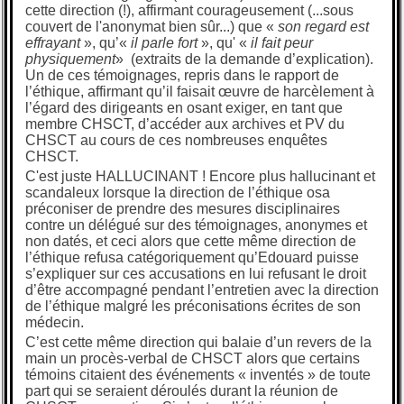
cette direction (!), affirmant courageusement (...sous
couvert de l'anonymat bien sûr...) que «
son regard est
effrayant
», qu’«
il parle fort
», qu' «
il fait peur
physiquement
» (extraits de la demande d’explication).
Un de ces témoignages, repris dans le rapport de
l’éthique, affirmant qu’il faisait œuvre de harcèlement à
l’égard des dirigeants en osant exiger, en tant que
membre CHSCT, d’accéder aux archives et PV du
CHSCT au cours de ces nombreuses enquêtes
CHSCT.
C'est juste HALLUCINANT ! Encore plus hallucinant et
scandaleux lorsque la direction de l’éthique osa
préconiser de prendre des mesures disciplinaires
contre un délégué sur des témoignages, anonymes et
non datés, et ceci alors que cette même direction de
l’éthique refusa catégoriquement qu’Edouard puisse
s’expliquer sur ces accusations en lui refusant le droit
d’être accompagné pendant l’entretien avec la direction
de l’éthique malgré les préconisations écrites de son
médecin.
C’est cette même direction qui balaie d’un revers de la
main un procès-verbal de CHSCT alors que certains
témoins citaient des événements « inventés » de toute
part qui se seraient déroulés durant la réunion de