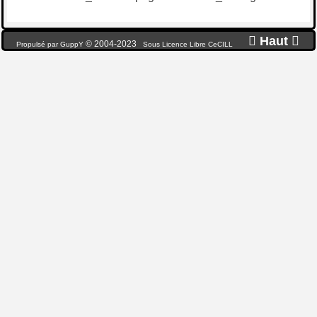

Haut

© 2004-2023
Propulsé par GuppY
Sous Licence Libre CeCILL