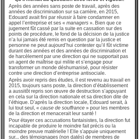
Après des années sans poste de travail, après des
années de discrimination sur sa carrière, en 2015,
Edouard avait fini par réussir à faire condamner en
appel l’entreprise et ses «
managers
». Bien que ce
jugement fût cassé par la suite en cassation sur des
points de procédure, le fond de la décision de la justice
n’a lui jamais été remis en question par la justice et
personne ne peut aujourd’hui contester qu’il fût victime
durant des années et des années de discrimination et
de harcèlement par une direction qui ne supportait pas
un agent de maîtrise qui milite et s’engage pour
transformer un monde déshumanisé, pour résister
contre une direction d’entreprise antisociale.
Après avoir repris des études, il est revenu au travail en
2015, toujours sans poste, la direction d’établissement
a aussitôt repris son œuvre de destruction s’appuyant
en cela sur la direction nationale et sa direction dite de
l’éthique. D'après la direction locale, Edouard serait, à
lui tout seul, «
cause de souffrance
» pour les membres
de la direction et menacerait leur santé !
Pour étayer ces accusations fantaisistes, la direction fut
incapable de produire le moindre fait précis ou la
moindre preuve matérielle ! Elle s'appuie uniquement
sur... des témoignages (non datés) de membres de