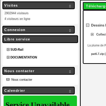
Visites
Télécharg

2902944 visiteurs
4 visiteurs en ligne
Dessins P
Connexion

Collec
Libre service
La plume de Pa
SUD-Rail
pat6.7.zip 
DOCUMENTATION
Nous contacter

Nous contacter
Calendrier
