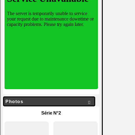
Photos

Série N°2